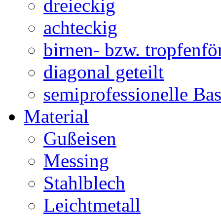
dreieckig
achteckig
birnen- bzw. tropfenf
diagonal geteilt
semiprofessionelle Ba
Material
Gußeisen
Messing
Stahlblech
Leichtmetall