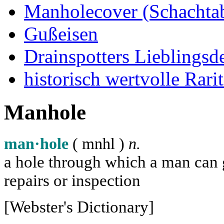
Manholecover (Schachta
Gußeisen
Drainspotters Lieblingsd
historisch wertvolle Rarit
Manhole
man·hole
( m
n
h
l
)
n.
a hole through which a man can ge
repairs or inspection
[Webster's Dictionary]