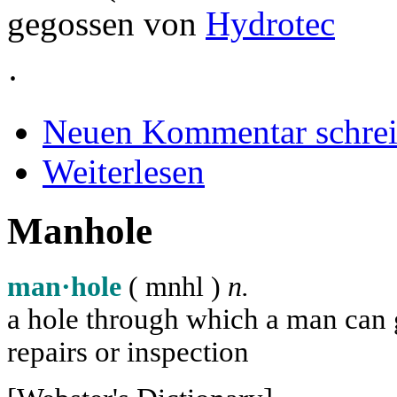
gegossen von
Hydrotec
·
Neuen Kommentar schre
Weiterlesen
Manhole
man·hole
( m
n
h
l
)
n.
a hole through which a man can ge
repairs or inspection