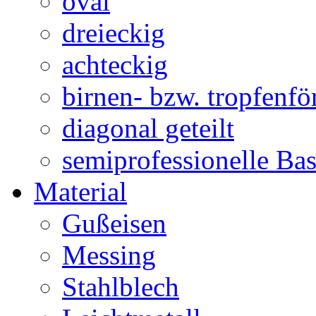
oval
dreieckig
achteckig
birnen- bzw. tropfenf
diagonal geteilt
semiprofessionelle Ba
Material
Gußeisen
Messing
Stahlblech