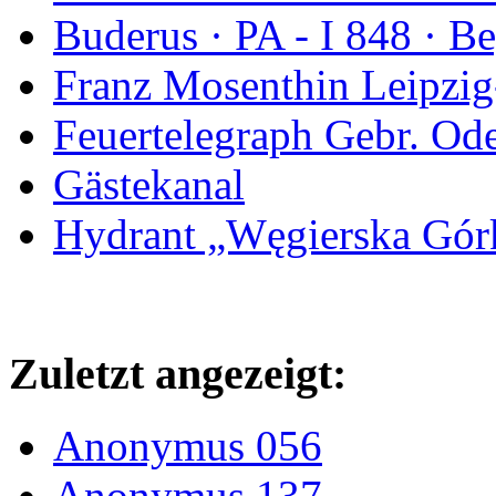
Buderus · PA - I 848 · 
Franz Mosenthin Leipzig
Feuertelegraph Gebr. Od
Gästekanal
Hydrant „Węgierska Gó
Zuletzt angezeigt:
Anonymus 056
Anonymus 137