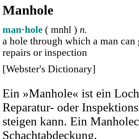
Manhole
man·hole
( m
n
h
l
)
n.
a hole through which a man can ge
repairs or inspection
[Webster's Dictionary]
Ein »Manhole« ist ein Loch
Reparatur- oder Inspektion
steigen kann. Ein Manholec
Schachtabdeckung.