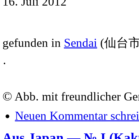
16. Juli 2012
gefunden in
Sendai
(
仙台市
·
©
Abb. mit freundlicher G
Neuen Kommentar schre
Aus Japan — № I (K