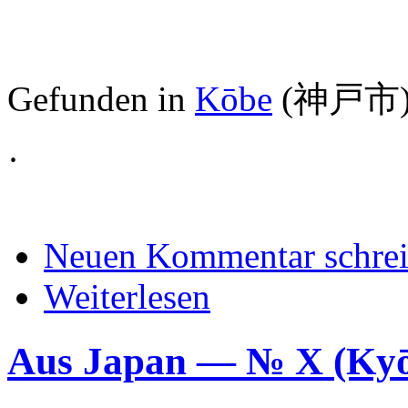
Gefunden in
Kōbe
(
神戸市
·
Neuen Kommentar schre
Weiterlesen
Aus Japan — № X (K