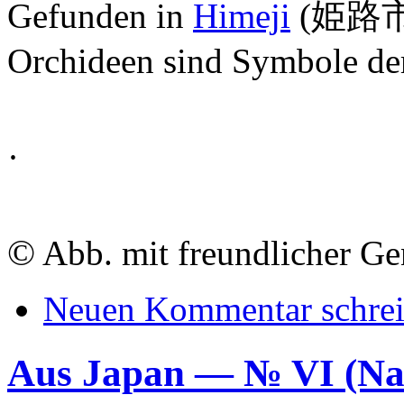
Gefunden in
Himeji
(
姫路
Orchideen sind Symbole der
·
©
Abb. mit freundlicher G
Neuen Kommentar schre
Aus Japan — № VI (