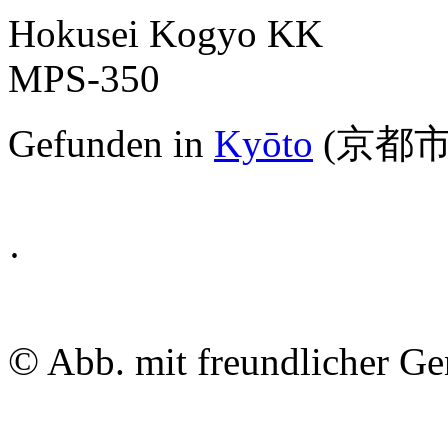
Hokusei Kogyo KK
MPS-350
Gefunden in
Kyōto
(京都市
·
©
Abb. mit freundlicher G