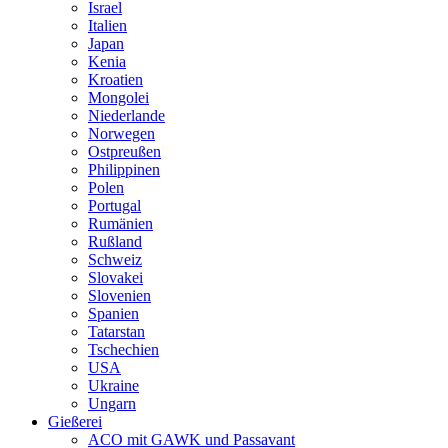
Israel
Italien
Japan
Kenia
Kroatien
Mongolei
Niederlande
Norwegen
Ostpreußen
Philippinen
Polen
Portugal
Rumänien
Rußland
Schweiz
Slovakei
Slovenien
Spanien
Tatarstan
Tschechien
USA
Ukraine
Ungarn
Gießerei
ACO mit GAWK und Passavant