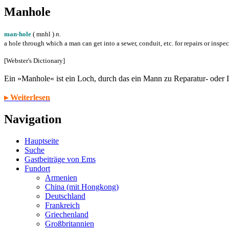
Manhole
man·hole
( m
n
h
l
)
n.
a hole through which a man can get into a sewer, conduit, etc. for repairs or inspe
[Webster's Dictionary]
Ein »Manhole« ist ein Loch, durch das ein Mann zu Reparatur- oder
▸ Weiterlesen
Navigation
Hauptseite
Suche
Gastbeiträge von Ems
Fundort
Armenien
China (mit Hongkong)
Deutschland
Frankreich
Griechenland
Großbritannien