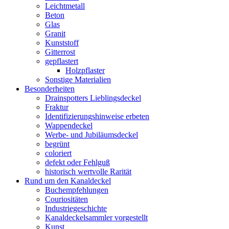
Leichtmetall
Beton
Glas
Granit
Kunststoff
Gitterrost
gepflastert
Holzpflaster
Sonstige Materialien
Besonderheiten
Drainspotters Lieblingsdeckel
Fraktur
Identifizierungshinweise erbeten
Wappendeckel
Werbe- und Jubiläumsdeckel
begrünt
coloriert
defekt oder Fehlguß
historisch wertvolle Rarität
Rund um den Kanaldeckel
Buchempfehlungen
Couriositäten
Industriegeschichte
Kanaldeckelsammler vorgestellt
Kunst