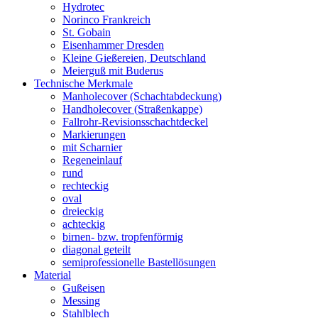
Hydrotec
Norinco Frankreich
St. Gobain
Eisenhammer Dresden
Kleine Gießereien, Deutschland
Meierguß mit Buderus
Technische Merkmale
Manholecover (Schachtabdeckung)
Handholecover (Straßenkappe)
Fallrohr-Revisionsschachtdeckel
Markierungen
mit Scharnier
Regeneinlauf
rund
rechteckig
oval
dreieckig
achteckig
birnen- bzw. tropfenförmig
diagonal geteilt
semiprofessionelle Bastellösungen
Material
Gußeisen
Messing
Stahlblech