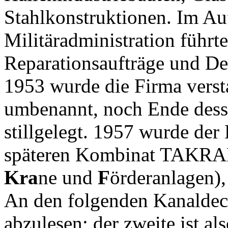
Stahlkonstruktionen. Im Au
Militäradministration führt
Reparationsaufträge und D
1953 wurde die Firma vers
umbenannt, noch Ende desse
stillgelegt. 1957 wurde d
späteren Kombinat TAKRA
Kra
ne und
F
örderanlagen),
An den folgenden Kanaldeck
abzulesen; der zweite ist al