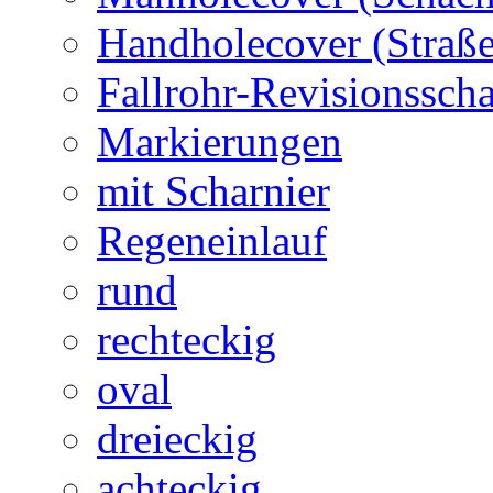
Handholecover (Straß
Fallrohr-Revisionssch
Markierungen
mit Scharnier
Regeneinlauf
rund
rechteckig
oval
dreieckig
achteckig