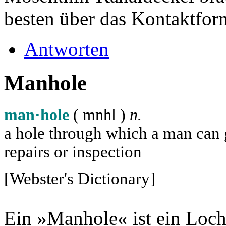
besten über das Kontaktfor
Antworten
Manhole
man·hole
( m
n
h
l
)
n.
a hole through which a man can ge
repairs or inspection
[Webster's Dictionary]
Ein »Manhole« ist ein Loch