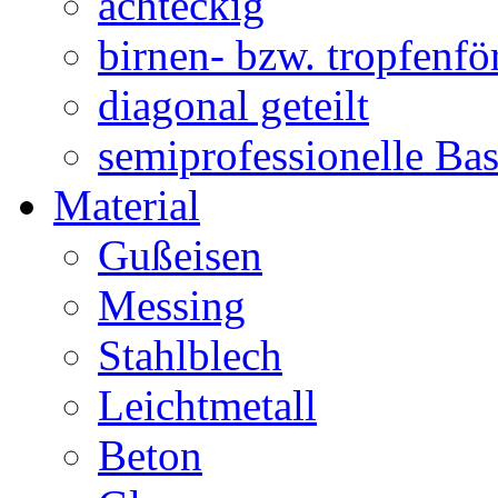
achteckig
birnen- bzw. tropfenf
diagonal geteilt
semiprofessionelle Ba
Material
Gußeisen
Messing
Stahlblech
Leichtmetall
Beton