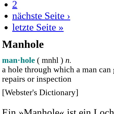
2
nächste Seite ›
letzte Seite »
Manhole
man·hole
( m
n
h
l
)
n.
a hole through which a man can ge
repairs or inspection
[Webster's Dictionary]
Ein »Manhole« ist ein Loch