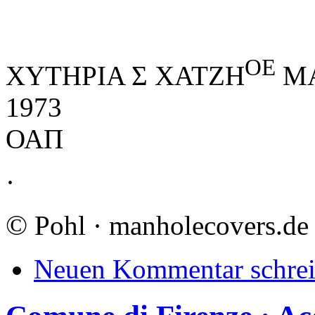
ΟΕ
ΧΥΤΗΡΙΑ Σ ΧΑΤΖΗ
ΜΑ
1973
ΟΑΠ
·
©
Pohl · manholecovers.de
Neuen Kommentar schre