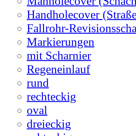
Manholecover (Schach
Handholecover (Straß
Fallrohr-Revisionssch
Markierungen
mit Scharnier
Regeneinlauf
rund
rechteckig
oval
dreieckig