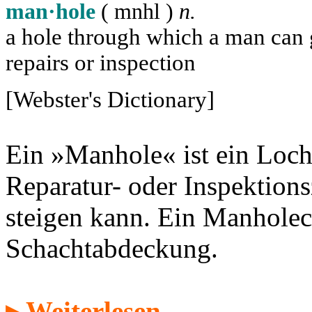
man·hole
( m
n
h
l
)
n.
a hole through which a man can ge
repairs or inspection
[Webster's Dictionary]
Ein »Manhole« ist ein Loch
Reparatur- oder Inspektion
steigen kann. Ein Manholec
Schachtabdeckung.
▸ Weiterlesen