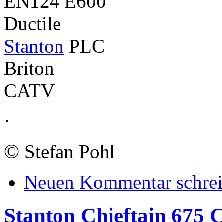
EN124 E600
Ductile
Stanton
PLC
Briton
CATV
·
©
Stefan Pohl
Neuen Kommentar schre
Stanton Chieftain 675