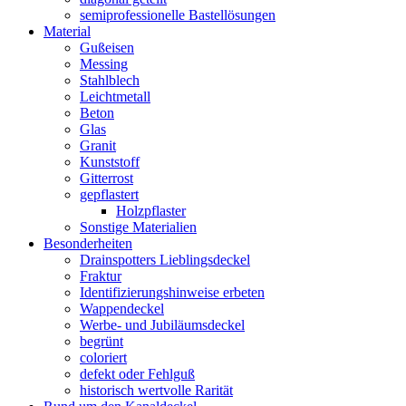
semiprofessionelle Bastellösungen
Material
Gußeisen
Messing
Stahlblech
Leichtmetall
Beton
Glas
Granit
Kunststoff
Gitterrost
gepflastert
Holzpflaster
Sonstige Materialien
Besonderheiten
Drainspotters Lieblingsdeckel
Fraktur
Identifizierungshinweise erbeten
Wappendeckel
Werbe- und Jubiläumsdeckel
begrünt
coloriert
defekt oder Fehlguß
historisch wertvolle Rarität