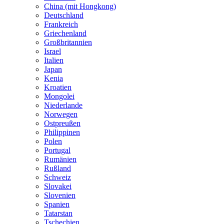
China (mit Hongkong)
Deutschland
Frankreich
Griechenland
Großbritannien
Israel
Italien
Japan
Kenia
Kroatien
Mongolei
Niederlande
Norwegen
Ostpreußen
Philippinen
Polen
Portugal
Rumänien
Rußland
Schweiz
Slovakei
Slovenien
Spanien
Tatarstan
Tschechien