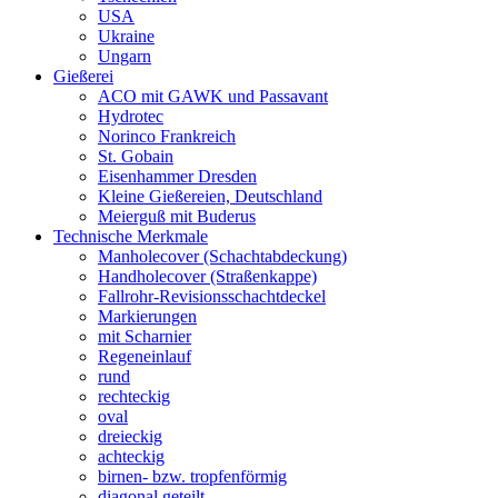
USA
Ukraine
Ungarn
Gießerei
ACO mit GAWK und Passavant
Hydrotec
Norinco Frankreich
St. Gobain
Eisenhammer Dresden
Kleine Gießereien, Deutschland
Meierguß mit Buderus
Technische Merkmale
Manholecover (Schachtabdeckung)
Handholecover (Straßenkappe)
Fallrohr-Revisionsschachtdeckel
Markierungen
mit Scharnier
Regeneinlauf
rund
rechteckig
oval
dreieckig
achteckig
birnen- bzw. tropfenförmig
diagonal geteilt