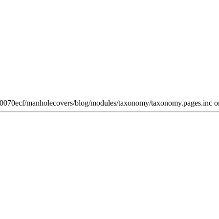
w0070ecf/manholecovers/blog/modules/taxonomy/taxonomy.pages.inc on