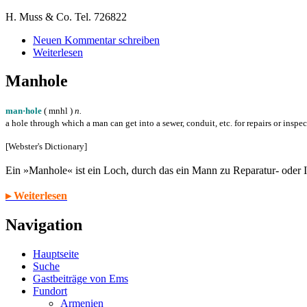
H. Muss & Co. Tel. 726822
Neuen Kommentar schreiben
Weiterlesen
Manhole
man·hole
( m
n
h
l
)
n.
a hole through which a man can get into a sewer, conduit, etc. for repairs or inspe
[Webster's Dictionary]
Ein »Manhole« ist ein Loch, durch das ein Mann zu Reparatur- oder
▸ Weiterlesen
Navigation
Hauptseite
Suche
Gastbeiträge von Ems
Fundort
Armenien