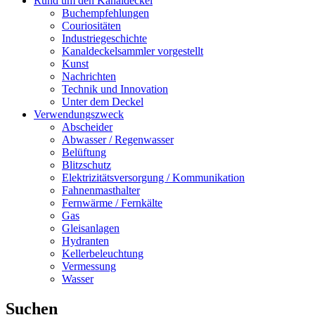
Rund um den Kanaldeckel
Buchempfehlungen
Couriositäten
Industriegeschichte
Kanaldeckelsammler vorgestellt
Kunst
Nachrichten
Technik und Innovation
Unter dem Deckel
Verwendungszweck
Abscheider
Abwasser / Regenwasser
Belüftung
Blitzschutz
Elektrizitätsversorgung / Kommunikation
Fahnenmasthalter
Fernwärme / Fernkälte
Gas
Gleisanlagen
Hydranten
Kellerbeleuchtung
Vermessung
Wasser
Suchen