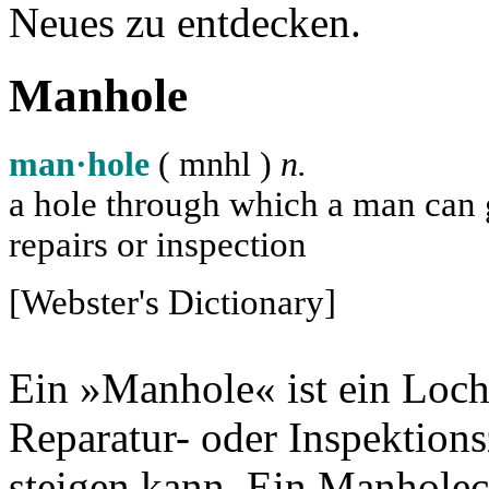
Neues zu entdecken.
Manhole
man·hole
( m
n
h
l
)
n.
a hole through which a man can ge
repairs or inspection
[Webster's Dictionary]
Ein »Manhole« ist ein Loch
Reparatur- oder Inspektion
steigen kann. Ein Manholec