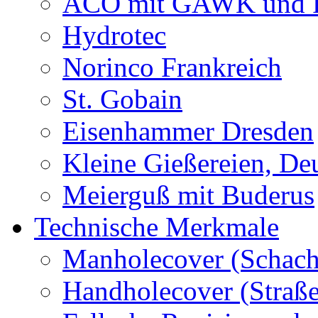
ACO mit GAWK und P
Hydrotec
Norinco Frankreich
St. Gobain
Eisenhammer Dresden
Kleine Gießereien, De
Meierguß mit Buderus
Technische Merkmale
Manholecover (Schach
Handholecover (Straß