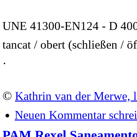
UNE 41300-EN124 - D 400
tancat / obert (schließen / ö
·
©
Kathrin van der Merwe, l
Neuen Kommentar schre
PAM Rexel Saneament