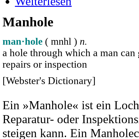
Weiterlesen
Manhole
man·hole
( m
n
h
l
)
n.
a hole through which a man can ge
repairs or inspection
[Webster's Dictionary]
Ein »Manhole« ist ein Loch
Reparatur- oder Inspektion
steigen kann. Ein Manholec