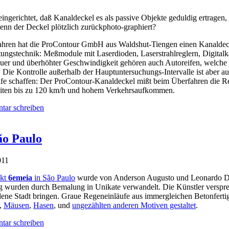
 eingerichtet, daß Kanaldeckel es als passive Objekte geduldig ertragen
enn der Deckel plötzlich zurückphoto-graphiert?
ahren hat die ProContour GmbH aus Waldshut-Tiengen einen Kanaldeckel 
stungstechnik: Meßmodule mit Laserdioden, Laserstrahlreglern, Digita
er und überhöhter Geschwindigkeit gehören auch Autoreifen, welche die
. Die Kontrolle außerhalb der Hauptuntersuchungs-Intervalle ist aber
ilfe schaffen: Der ProContour-Kanaldeckel mißt beim Überfahren die Re
iten bis zu 120 km/h und hohem Verkehrsaufkommen.
ar schreiben
ão Paulo
011
ekt
6emeia
in São Paulo
wurde von Anderson Augusto und Leonardo Del
g wurden durch Bemalung in Unikate verwandelt. Die Künstler versprec
ene Stadt bringen. Graue Regeneinläufe aus immergleichen Betonferti
,
Mäusen
,
Hasen
, und
ungezählten anderen Motiven gestaltet
.
ar schreiben