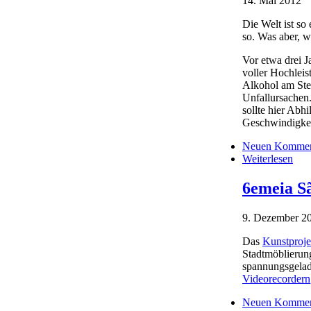
14. Mai 2012
Die Welt ist so
so. Was aber, w
Vor etwa drei J
voller Hochlei
Alkohol am Steu
Unfallursachen
sollte hier Abh
Geschwindigke
Neuen Komment
Weiterlesen
6emeia S
9. Dezember 2
Das
Kunstproj
Stadtmöblierun
spannungsgelad
Videorecordern
Neuen Komment