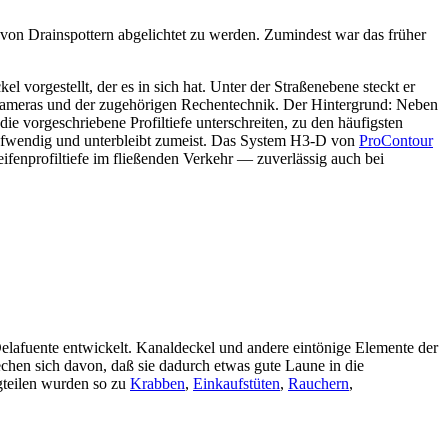
, von Drainspottern abgelichtet zu werden. Zumindest war das früher
vorgestellt, der es in sich hat. Unter der Straßenebene steckt er
lkameras und der zugehörigen Rechentechnik. Der Hintergrund: Neben
 vorgeschriebene Profiltiefe unterschreiten, zu den häufigsten
 aufwendig und unterbleibt zumeist. Das System H3-D von
ProContour
ifenprofiltiefe im fließenden Verkehr — zuverlässig auch bei
afuente entwickelt. Kanaldeckel und andere eintönige Elemente der
hen sich davon, daß sie dadurch etwas gute Laune in die
gteilen wurden so zu
Krabben
,
Einkaufstüten
,
Rauchern
,