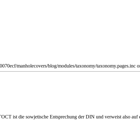
w0070ecf/manholecovers/blog/modules/taxonomy/taxonomy.pages.inc on
ГОСТ ist die sowjetische Entsprechung der DIN und verweist also auf e