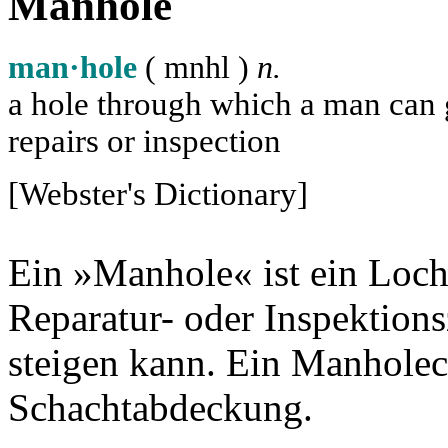
Manhole
man·hole
( m
n
h
l
)
n.
a hole through which a man can ge
repairs or inspection
[Webster's Dictionary]
Ein »Manhole« ist ein Loch
Reparatur- oder Inspektion
steigen kann. Ein Manholec
Schachtabdeckung.