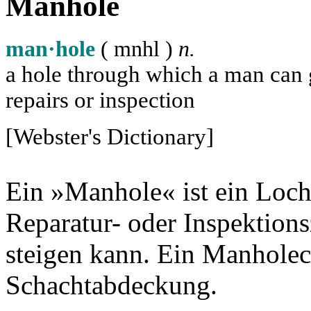
Manhole
man·hole
( m
n
h
l
)
n.
a hole through which a man can ge
repairs or inspection
[Webster's Dictionary]
Ein »Manhole« ist ein Loch
Reparatur- oder Inspektion
steigen kann. Ein Manholec
Schachtabdeckung.