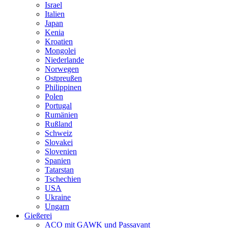
Israel
Italien
Japan
Kenia
Kroatien
Mongolei
Niederlande
Norwegen
Ostpreußen
Philippinen
Polen
Portugal
Rumänien
Rußland
Schweiz
Slovakei
Slovenien
Spanien
Tatarstan
Tschechien
USA
Ukraine
Ungarn
Gießerei
ACO mit GAWK und Passavant