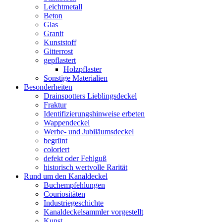
Leichtmetall
Beton
Glas
Granit
Kunststoff
Gitterrost
gepflastert
Holzpflaster
Sonstige Materialien
Besonderheiten
Drainspotters Lieblingsdeckel
Fraktur
Identifizierungshinweise erbeten
Wappendeckel
Werbe- und Jubiläumsdeckel
begrünt
coloriert
defekt oder Fehlguß
historisch wertvolle Rarität
Rund um den Kanaldeckel
Buchempfehlungen
Couriositäten
Industriegeschichte
Kanaldeckelsammler vorgestellt
Kunst