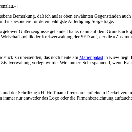
enzlau.«:
ergebene Bemerkung, daß ich außer oben erwähnten Gegenständen auch
 und insbesondere für deren baldigste Anfertigung Sorge trage.
orgelower Gußerzeugnisse gehandelt hatte, dann auf dem Grundstück g
ng Wirtschaftspolitik der Kreisverwaltung der SED auf, der die »Zusam
ndstück zu übersenden, das noch heute am
Marienpalast
in Kiew liegt. 
 Zivilverwaltung verlegt wurde. Wie immer: Sehr spannend, wenn Kan
 und der Schriftzug »H. Hoffmann Prenzlau« auf einem Deckel vereint;
en immer nur entweder das Logo oder die Firmenbezeichnung auftaucht