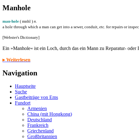
Manhole
man·hole
( m
n
h
l
)
n.
a hole through which a man can get into a sewer, conduit, etc. for repairs or inspe
[Webster's Dictionary]
Ein »Manhole« ist ein Loch, durch das ein Mann zu Reparatur- oder
▸ Weiterlesen
Navigation
Hauptseite
Suche
Gastbeiträge von Ems
Fundort
Armenien
China (mit Hongkong)
Deutschland
Frankreich
Griechenland
Großbritannien