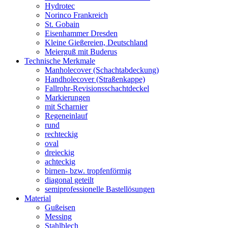
Hydrotec
Norinco Frankreich
St. Gobain
Eisenhammer Dresden
Kleine Gießereien, Deutschland
Meierguß mit Buderus
Technische Merkmale
Manholecover (Schachtabdeckung)
Handholecover (Straßenkappe)
Fallrohr-Revisionsschachtdeckel
Markierungen
mit Scharnier
Regeneinlauf
rund
rechteckig
oval
dreieckig
achteckig
birnen- bzw. tropfenförmig
diagonal geteilt
semiprofessionelle Bastellösungen
Material
Gußeisen
Messing
Stahlblech