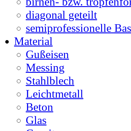
birnen- bzw. tropfenf
diagonal geteilt
semiprofessionelle Ba
Material
Gußeisen
Messing
Stahlblech
Leichtmetall
Beton
Glas