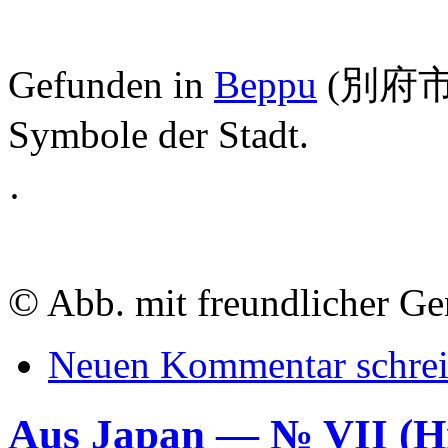
Gefunden in
Beppu
(別府市);
Symbole der Stadt.
·
©
Abb. mit freundlicher G
Neuen Kommentar schre
Aus Japan — № VII (