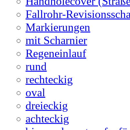
Handholecover (Straß
Fallrohr-Revisionssch
Markierungen
mit Scharnier
Regeneinlauf
rund
rechteckig
oval
dreieckig
achteckig