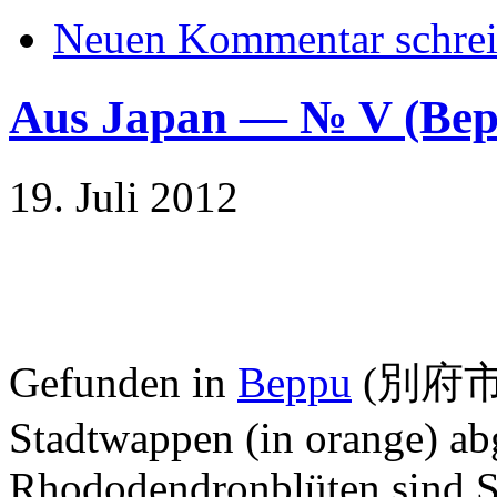
Neuen Kommentar schre
Aus Japan — № V (B
19. Juli 2012
Gefunden in
Beppu
(別府市); 
Stadtwappen (in orange) abg
Rhododendronblüten sind S