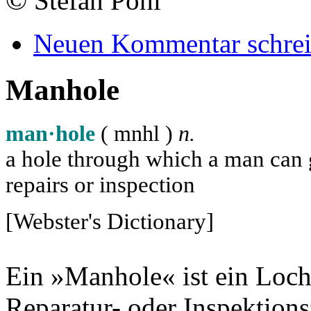
©
Stefan Pohl
Neuen Kommentar schre
Manhole
man·hole
( m
n
h
l
)
n.
a hole through which a man can ge
repairs or inspection
[Webster's Dictionary]
Ein »Manhole« ist ein Loch
Reparatur- oder Inspektion