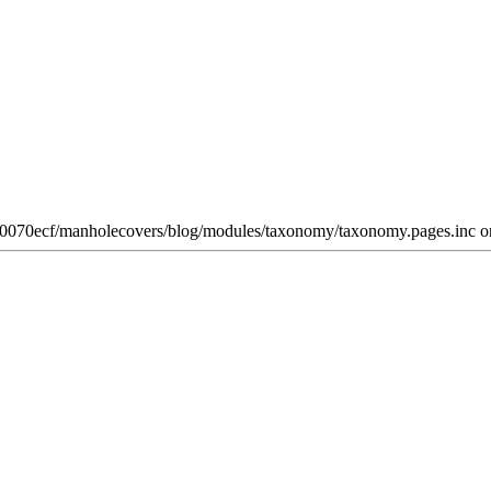
w0070ecf/manholecovers/blog/modules/taxonomy/taxonomy.pages.inc on