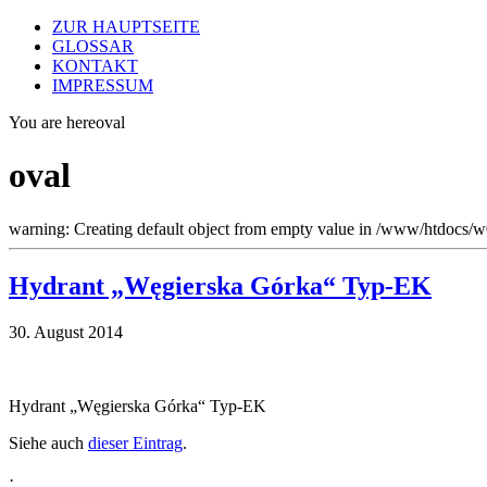
ZUR HAUPTSEITE
GLOSSAR
KONTAKT
IMPRESSUM
You are here
oval
oval
warning: Creating default object from empty value in /www/htdocs/
Hydrant „Węgierska Górka“ Typ-EK
30. August 2014
Hydrant „Węgierska Górka“ Typ-EK
Siehe auch
dieser Eintrag
.
·