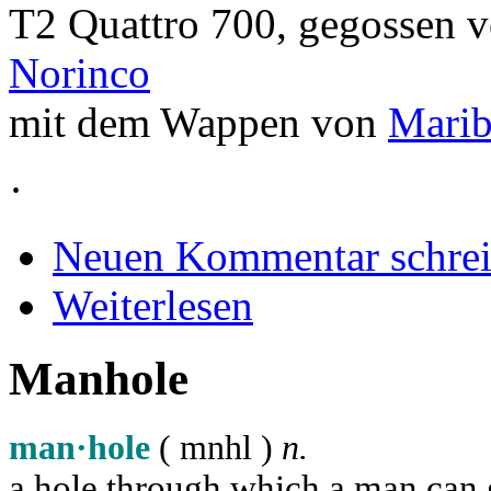
T2 Quattro 700, gegossen v
Norinco
mit dem Wappen von
Marib
·
Neuen Kommentar schre
Weiterlesen
Manhole
man·hole
( m
n
h
l
)
n.
a hole through which a man can ge