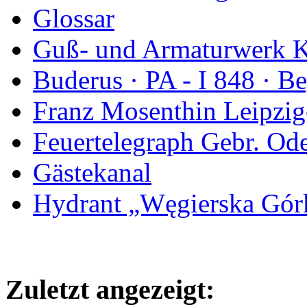
Glossar
Guß- und Armaturwerk Ka
Buderus · PA - I 848 · 
Franz Mosenthin Leipzig
Feuertelegraph Gebr. Od
Gästekanal
Hydrant „Węgierska Gó
Zuletzt angezeigt: