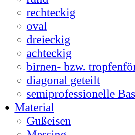
rechteckig
oval
dreieckig
achteckig
birnen- bzw. tropfenf
diagonal geteilt
semiprofessionelle Ba
Material
Gußeisen
Messing