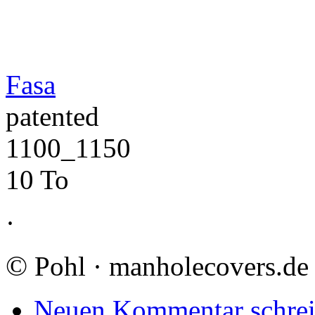
Fasa
patented
1100_1150
10 To
·
©
Pohl · manholecovers.de
Neuen Kommentar schre