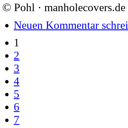
©
Pohl · manholecovers.de
Neuen Kommentar schre
1
2
3
4
5
6
7