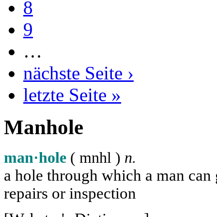
8
9
…
nächste Seite ›
letzte Seite »
Manhole
man·hole
( m
n
h
l
)
n.
a hole through which a man can ge
repairs or inspection