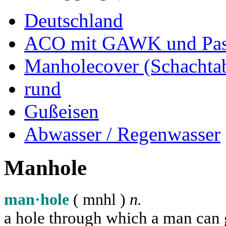
Deutschland
ACO mit GAWK und Pas
Manholecover (Schachta
rund
Gußeisen
Abwasser / Regenwasser
Manhole
man·hole
( m
n
h
l
)
n.
a hole through which a man can ge