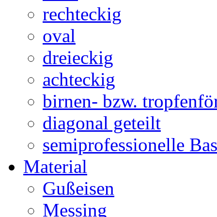
rechteckig
oval
dreieckig
achteckig
birnen- bzw. tropfenf
diagonal geteilt
semiprofessionelle Ba
Material
Gußeisen
Messing