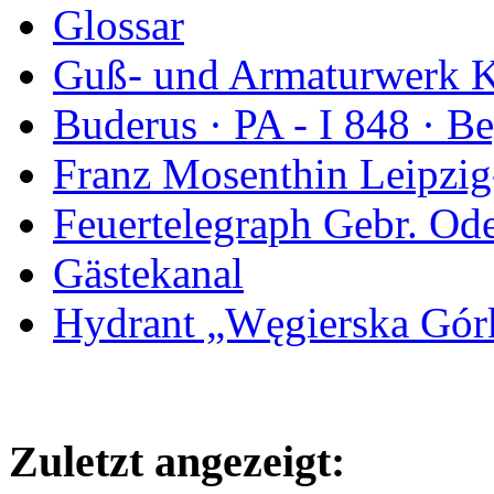
Glossar
Guß- und Armaturwerk Ka
Buderus · PA - I 848 · 
Franz Mosenthin Leipzig
Feuertelegraph Gebr. Od
Gästekanal
Hydrant „Węgierska Gó
Zuletzt angezeigt: