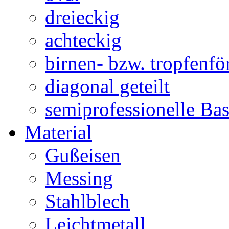
dreieckig
achteckig
birnen- bzw. tropfenf
diagonal geteilt
semiprofessionelle Ba
Material
Gußeisen
Messing
Stahlblech
Leichtmetall