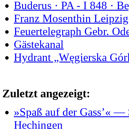
Buderus · PA - I 848 · 
Franz Mosenthin Leipzig
Feuertelegraph Gebr. Od
Gästekanal
Hydrant „Węgierska Gó
Zuletzt angezeigt:
»Spaß auf der Gass’« — S
Hechingen