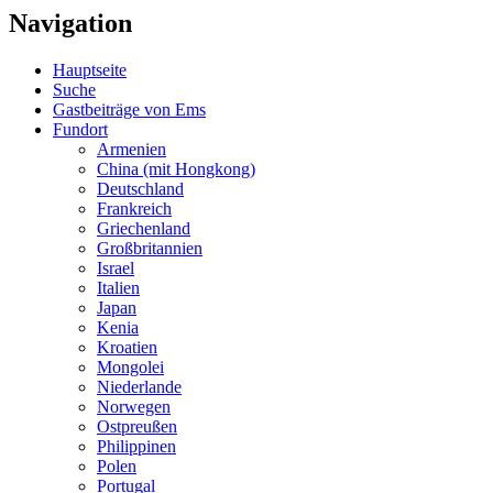
Navigation
Hauptseite
Suche
Gastbeiträge von Ems
Fundort
Armenien
China (mit Hongkong)
Deutschland
Frankreich
Griechenland
Großbritannien
Israel
Italien
Japan
Kenia
Kroatien
Mongolei
Niederlande
Norwegen
Ostpreußen
Philippinen
Polen
Portugal