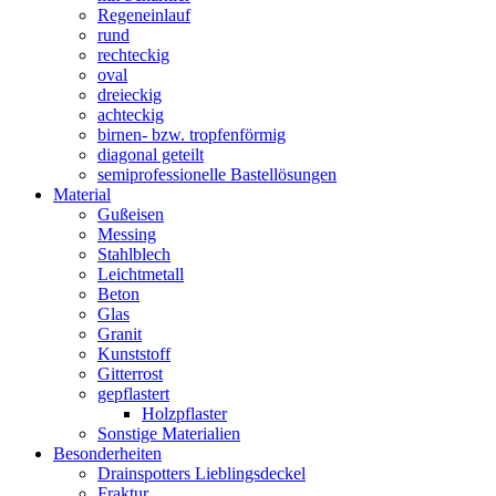
Regeneinlauf
rund
rechteckig
oval
dreieckig
achteckig
birnen- bzw. tropfenförmig
diagonal geteilt
semiprofessionelle Bastellösungen
Material
Gußeisen
Messing
Stahlblech
Leichtmetall
Beton
Glas
Granit
Kunststoff
Gitterrost
gepflastert
Holzpflaster
Sonstige Materialien
Besonderheiten
Drainspotters Lieblingsdeckel
Fraktur