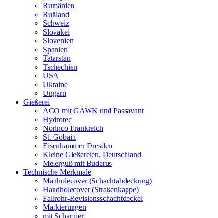
Rumänien
Rußland
Schweiz
Slovakei
Slovenien
Spanien
Tatarstan
Tschechien
USA
Ukraine
Ungarn
Gießerei
ACO mit GAWK und Passavant
Hydrotec
Norinco Frankreich
St. Gobain
Eisenhammer Dresden
Kleine Gießereien, Deutschland
Meierguß mit Buderus
Technische Merkmale
Manholecover (Schachtabdeckung)
Handholecover (Straßenkappe)
Fallrohr-Revisionsschachtdeckel
Markierungen
mit Scharnier