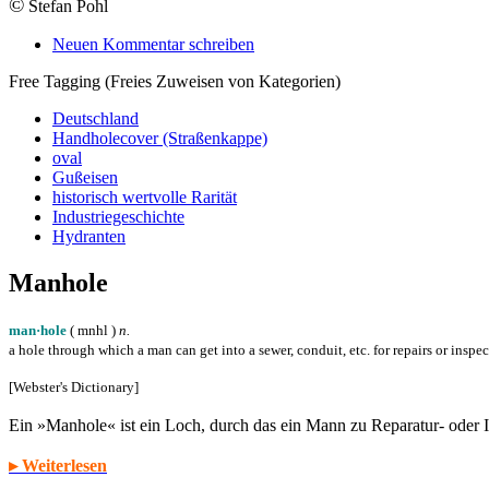
©
Stefan Pohl
Neuen Kommentar schreiben
Free Tagging (Freies Zuweisen von Kategorien)
Deutschland
Handholecover (Straßenkappe)
oval
Gußeisen
historisch wertvolle Rarität
Industriegeschichte
Hydranten
Manhole
man·hole
( m
n
h
l
)
n.
a hole through which a man can get into a sewer, conduit, etc. for repairs or inspe
[Webster's Dictionary]
Ein »Manhole« ist ein Loch, durch das ein Mann zu Reparatur- oder
▸ Weiterlesen