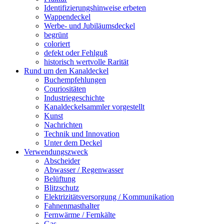
Identifizierungshinweise erbeten
Wappendeckel
Werbe- und Jubiläumsdeckel
begrünt
coloriert
defekt oder Fehlguß
historisch wertvolle Rarität
Rund um den Kanaldeckel
Buchempfehlungen
Couriositäten
Industriegeschichte
Kanaldeckelsammler vorgestellt
Kunst
Nachrichten
Technik und Innovation
Unter dem Deckel
Verwendungszweck
Abscheider
Abwasser / Regenwasser
Belüftung
Blitzschutz
Elektrizitätsversorgung / Kommunikation
Fahnenmasthalter
Fernwärme / Fernkälte
Gas