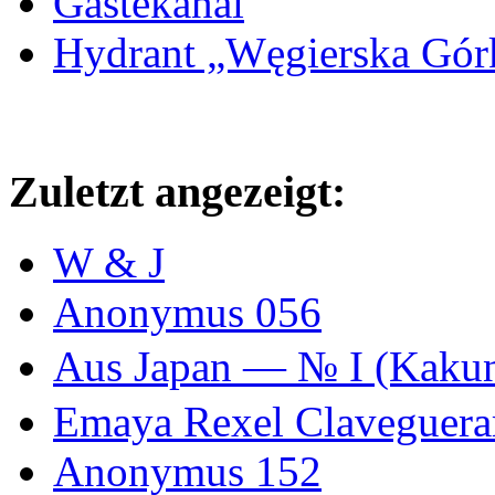
Gästekanal
Hydrant „Węgierska Gó
Zuletzt angezeigt:
W & J
Anonymus 056
Aus Japan — № I (Ka
Emaya Rexel Claveguer
Anonymus 152