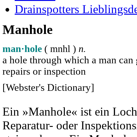
Drainspotters Lieblingsd
Manhole
man·hole
( m
n
h
l
)
n.
a hole through which a man can ge
repairs or inspection
[Webster's Dictionary]
Ein »Manhole« ist ein Loch
Reparatur- oder Inspektion