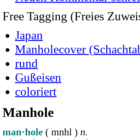
Free Tagging (Freies Zuwei
Japan
Manholecover (Schachta
rund
Gußeisen
coloriert
Manhole
man·hole
( m
n
h
l
)
n.