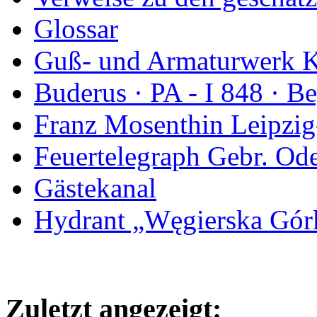
Glossar
Guß- und Armaturwerk Ka
Buderus · PA - I 848 · 
Franz Mosenthin Leipzig
Feuertelegraph Gebr. Od
Gästekanal
Hydrant „Węgierska Gó
Zuletzt angezeigt: