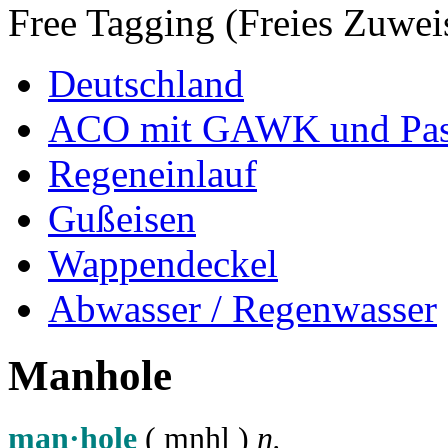
Free Tagging (Freies Zuwei
Deutschland
ACO mit GAWK und Pas
Regeneinlauf
Gußeisen
Wappendeckel
Abwasser / Regenwasser
Manhole
man·hole
( m
n
h
l
)
n.