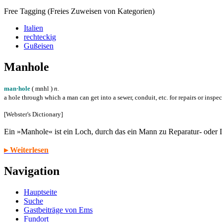
Free Tagging (Freies Zuweisen von Kategorien)
Italien
rechteckig
Gußeisen
Manhole
man·hole
( m
n
h
l
)
n.
a hole through which a man can get into a sewer, conduit, etc. for repairs or inspe
[Webster's Dictionary]
Ein »Manhole« ist ein Loch, durch das ein Mann zu Reparatur- oder
▸ Weiterlesen
Navigation
Hauptseite
Suche
Gastbeiträge von Ems
Fundort