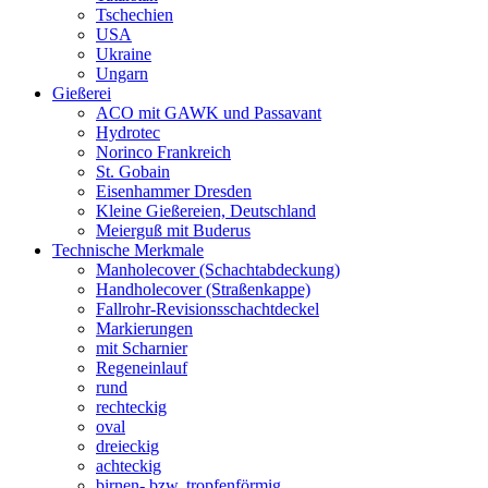
Tschechien
USA
Ukraine
Ungarn
Gießerei
ACO mit GAWK und Passavant
Hydrotec
Norinco Frankreich
St. Gobain
Eisenhammer Dresden
Kleine Gießereien, Deutschland
Meierguß mit Buderus
Technische Merkmale
Manholecover (Schachtabdeckung)
Handholecover (Straßenkappe)
Fallrohr-Revisionsschachtdeckel
Markierungen
mit Scharnier
Regeneinlauf
rund
rechteckig
oval
dreieckig
achteckig
birnen- bzw. tropfenförmig