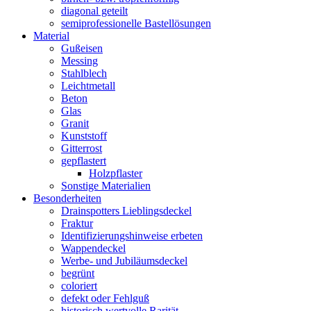
diagonal geteilt
semiprofessionelle Bastellösungen
Material
Gußeisen
Messing
Stahlblech
Leichtmetall
Beton
Glas
Granit
Kunststoff
Gitterrost
gepflastert
Holzpflaster
Sonstige Materialien
Besonderheiten
Drainspotters Lieblingsdeckel
Fraktur
Identifizierungshinweise erbeten
Wappendeckel
Werbe- und Jubiläumsdeckel
begrünt
coloriert
defekt oder Fehlguß
historisch wertvolle Rarität