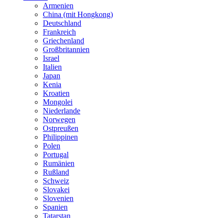
Armenien
China (mit Hongkong)
Deutschland
Frankreich
Griechenland
Großbritannien
Israel
Italien
Japan
Kenia
Kroatien
Mongolei
Niederlande
Norwegen
Ostpreußen
Philippinen
Polen
Portugal
Rumänien
Rußland
Schweiz
Slovakei
Slovenien
Spanien
Tatarstan