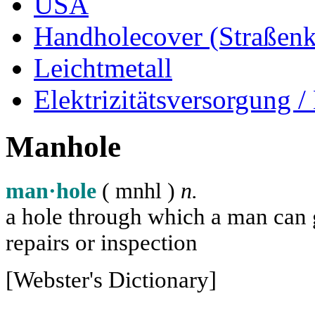
USA
Handholecover (Straßen
Leichtmetall
Elektrizitätsversorgung
Manhole
man·hole
( m
n
h
l
)
n.
a hole through which a man can ge
repairs or inspection
[Webster's Dictionary]