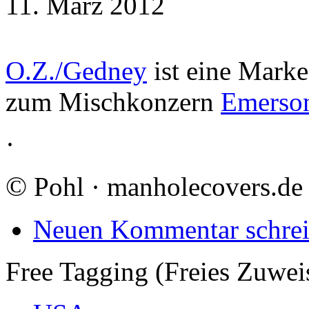
11. März 2012
O.Z./Gedney
ist eine Mark
zum Mischkonzern
Emerso
·
©
Pohl · manholecovers.de
Neuen Kommentar schre
Free Tagging (Freies Zuwei