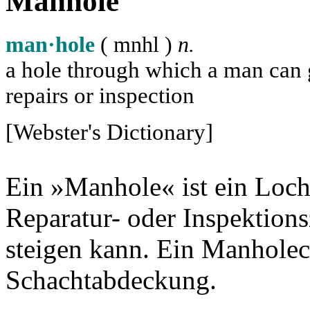
Manhole
man·hole
( m
n
h
l
)
n.
a hole through which a man can ge
repairs or inspection
[Webster's Dictionary]
Ein »Manhole« ist ein Loch
Reparatur- oder Inspektion
steigen kann. Ein Manholec
Schachtabdeckung.