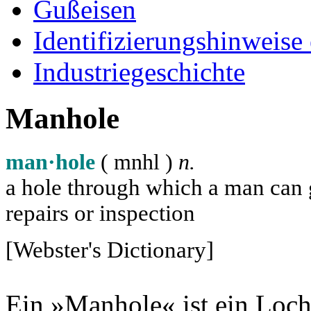
Gußeisen
Identifizierungshinweise
Industriegeschichte
Manhole
man·hole
( m
n
h
l
)
n.
a hole through which a man can ge
repairs or inspection
[Webster's Dictionary]
Ein »Manhole« ist ein Loch