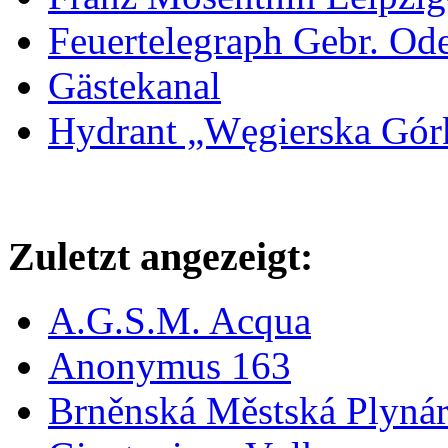
Feuertelegraph Gebr. Od
Gästekanal
Hydrant „Węgierska Gó
Zuletzt angezeigt:
A.G.S.M. Acqua
Anonymus 163
Brněnská Městská Plyná