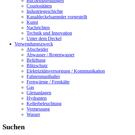
Buchempfehlungen
Couriositäten
Industriegeschichte
Kanaldeckelsammler vorgestellt
Kunst
Nachrichten
Technik und Innovation
Unter dem Deckel
Verwendungszweck
Abscheider
Abwasser / Regenwasser
Belüftung
Blitzschutz
Elektrizitätsversorgung / Kommunikation
Fahnenmasthalter
Fernwärme / Fernkälte
Gas
Gleisanlagen
Hydranten
Kellerbeleuchtung
Vermessung
Wasser
Suchen