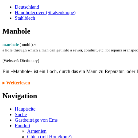
Deutschland
Handholecover (Straßenkappe)
Stahlblech
Manhole
man·hole
( m
n
h
l
)
n.
a hole through which a man can get into a sewer, conduit, etc. for repairs or inspe
[Webster's Dictionary]
Ein »Manhole« ist ein Loch, durch das ein Mann zu Reparatur- oder
▸ Weiterlesen
Navigation
Hauptseite
Suche
Gastbeiträge von Ems
Fundort
Armenien
China (mit Hongkong)