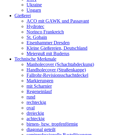
Ukraine
Ungarn
Gießerei
ACO mit GAWK und Passavant
Hydrotec
Norinco Frankreich
St. Gobain
Eisenhammer Dresden
Kleine Gießereien, Deutschland
Meierguß mit Buderus
Technische Merkmale
Manholecover (Schachtabdeckung)
Handholecover (Straßenkappe)
Fallrohr-Revisionsschachtdeckel
Markierungen
mit Scharnier
Regeneinlauf
rund
rechteckig
oval
dreieckig
achteckig
birnen- bzw. tropfenförmig
diagonal geteilt
semiprofessionelle Bastellösungen