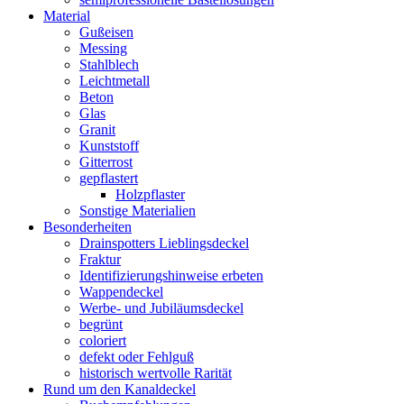
Material
Gußeisen
Messing
Stahlblech
Leichtmetall
Beton
Glas
Granit
Kunststoff
Gitterrost
gepflastert
Holzpflaster
Sonstige Materialien
Besonderheiten
Drainspotters Lieblingsdeckel
Fraktur
Identifizierungshinweise erbeten
Wappendeckel
Werbe- und Jubiläumsdeckel
begrünt
coloriert
defekt oder Fehlguß
historisch wertvolle Rarität
Rund um den Kanaldeckel