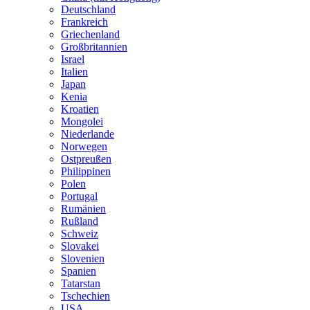
Deutschland
Frankreich
Griechenland
Großbritannien
Israel
Italien
Japan
Kenia
Kroatien
Mongolei
Niederlande
Norwegen
Ostpreußen
Philippinen
Polen
Portugal
Rumänien
Rußland
Schweiz
Slovakei
Slovenien
Spanien
Tatarstan
Tschechien
USA