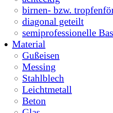
birnen- bzw. tropfenf
diagonal geteilt
semiprofessionelle Ba
Material
Gußeisen
Messing
Stahlblech
Leichtmetall
Beton
Glas