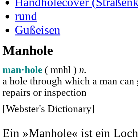
Handholecover (Straßen
rund
Gußeisen
Manhole
man·hole
( m
n
h
l
)
n.
a hole through which a man can ge
repairs or inspection
[Webster's Dictionary]
Ein »Manhole« ist ein Loch