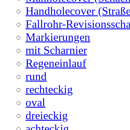
Handholecover (Straß
Fallrohr-Revisionssch
Markierungen
mit Scharnier
Regeneinlauf
rund
rechteckig
oval
dreieckig
achteckig