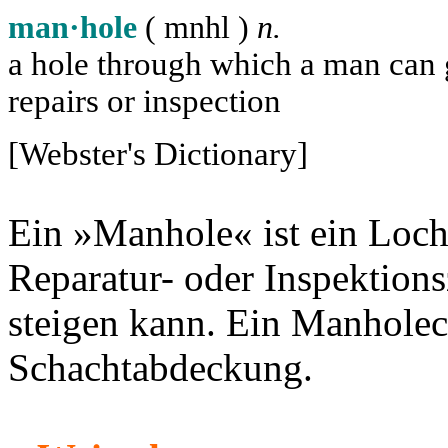
man·hole
( m
n
h
l
)
n.
a hole through which a man can ge
repairs or inspection
[Webster's Dictionary]
Ein »Manhole« ist ein Loch
Reparatur- oder Inspektion
steigen kann. Ein Manholec
Schachtabdeckung.