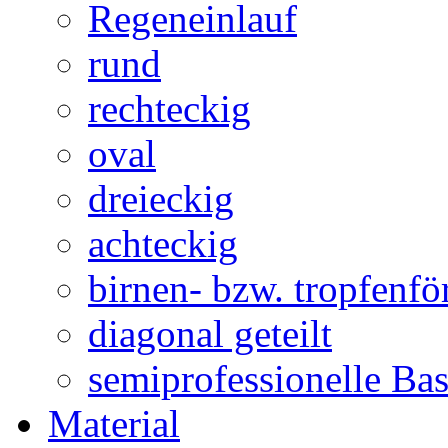
Regeneinlauf
rund
rechteckig
oval
dreieckig
achteckig
birnen- bzw. tropfenf
diagonal geteilt
semiprofessionelle Ba
Material