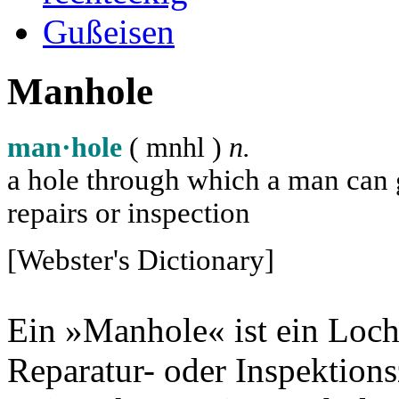
Gußeisen
Manhole
man·hole
( m
n
h
l
)
n.
a hole through which a man can ge
repairs or inspection
[Webster's Dictionary]
Ein »Manhole« ist ein Loch
Reparatur- oder Inspektion