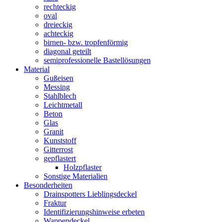
rechteckig
oval
dreieckig
achteckig
birnen- bzw. tropfenförmig
diagonal geteilt
semiprofessionelle Bastellösungen
Material
Gußeisen
Messing
Stahlblech
Leichtmetall
Beton
Glas
Granit
Kunststoff
Gitterrost
gepflastert
Holzpflaster
Sonstige Materialien
Besonderheiten
Drainspotters Lieblingsdeckel
Fraktur
Identifizierungshinweise erbeten
Wappendeckel