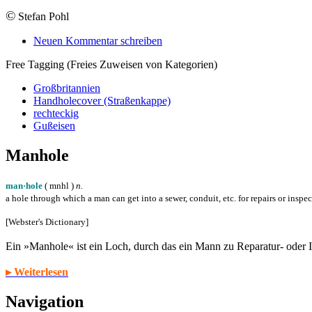
©
Stefan Pohl
Neuen Kommentar schreiben
Free Tagging (Freies Zuweisen von Kategorien)
Großbritannien
Handholecover (Straßenkappe)
rechteckig
Gußeisen
Manhole
man·hole
( m
n
h
l
)
n.
a hole through which a man can get into a sewer, conduit, etc. for repairs or inspe
[Webster's Dictionary]
Ein »Manhole« ist ein Loch, durch das ein Mann zu Reparatur- oder
▸ Weiterlesen
Navigation