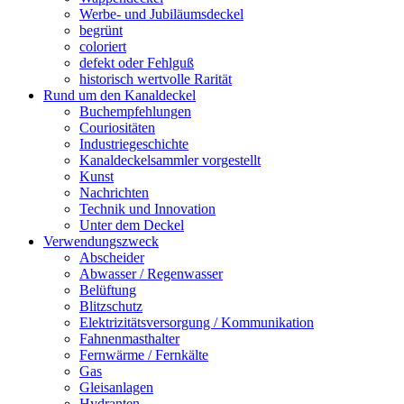
Werbe- und Jubiläumsdeckel
begrünt
coloriert
defekt oder Fehlguß
historisch wertvolle Rarität
Rund um den Kanaldeckel
Buchempfehlungen
Couriositäten
Industriegeschichte
Kanaldeckelsammler vorgestellt
Kunst
Nachrichten
Technik und Innovation
Unter dem Deckel
Verwendungszweck
Abscheider
Abwasser / Regenwasser
Belüftung
Blitzschutz
Elektrizitätsversorgung / Kommunikation
Fahnenmasthalter
Fernwärme / Fernkälte
Gas
Gleisanlagen
Hydranten