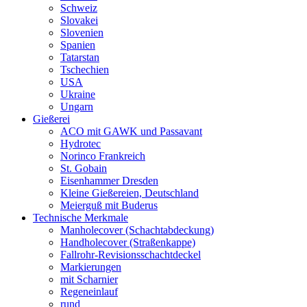
Schweiz
Slovakei
Slovenien
Spanien
Tatarstan
Tschechien
USA
Ukraine
Ungarn
Gießerei
ACO mit GAWK und Passavant
Hydrotec
Norinco Frankreich
St. Gobain
Eisenhammer Dresden
Kleine Gießereien, Deutschland
Meierguß mit Buderus
Technische Merkmale
Manholecover (Schachtabdeckung)
Handholecover (Straßenkappe)
Fallrohr-Revisionsschachtdeckel
Markierungen
mit Scharnier
Regeneinlauf
rund