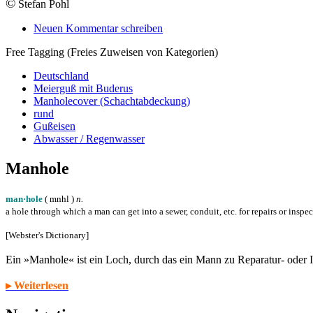
©
Stefan Pohl
Neuen Kommentar schreiben
Free Tagging (Freies Zuweisen von Kategorien)
Deutschland
Meierguß mit Buderus
Manholecover (Schachtabdeckung)
rund
Gußeisen
Abwasser / Regenwasser
Manhole
man·hole
( m
n
h
l
)
n.
a hole through which a man can get into a sewer, conduit, etc. for repairs or inspe
[Webster's Dictionary]
Ein »Manhole« ist ein Loch, durch das ein Mann zu Reparatur- oder
▸ Weiterlesen