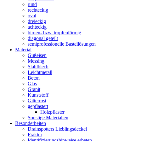
rund
rechteckig
oval
dreieckig
achteckig
birnen- bzw. tropfenförmig
diagonal geteilt
semiprofessionelle Bastellösungen
Material
Gußeisen
Messing
Stahlblech
Leichtmetall
Beton
Glas
Granit
Kunststoff
Gitterrost
gepflastert
Holzpflaster
Sonstige Materialien
Besonderheiten
Drainspotters Lieblingsdeckel
Fraktur
Identifizierungshinweise erbeten