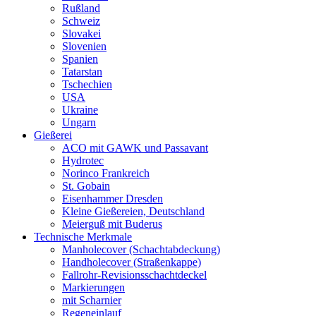
Rußland
Schweiz
Slovakei
Slovenien
Spanien
Tatarstan
Tschechien
USA
Ukraine
Ungarn
Gießerei
ACO mit GAWK und Passavant
Hydrotec
Norinco Frankreich
St. Gobain
Eisenhammer Dresden
Kleine Gießereien, Deutschland
Meierguß mit Buderus
Technische Merkmale
Manholecover (Schachtabdeckung)
Handholecover (Straßenkappe)
Fallrohr-Revisionsschachtdeckel
Markierungen
mit Scharnier
Regeneinlauf