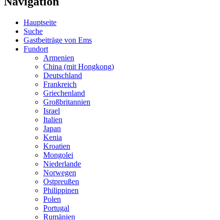
Navigation
Hauptseite
Suche
Gastbeiträge von Ems
Fundort
Armenien
China (mit Hongkong)
Deutschland
Frankreich
Griechenland
Großbritannien
Israel
Italien
Japan
Kenia
Kroatien
Mongolei
Niederlande
Norwegen
Ostpreußen
Philippinen
Polen
Portugal
Rumänien