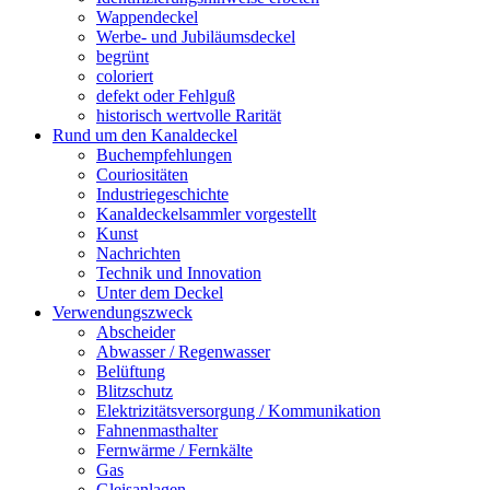
Wappendeckel
Werbe- und Jubiläumsdeckel
begrünt
coloriert
defekt oder Fehlguß
historisch wertvolle Rarität
Rund um den Kanaldeckel
Buchempfehlungen
Couriositäten
Industriegeschichte
Kanaldeckelsammler vorgestellt
Kunst
Nachrichten
Technik und Innovation
Unter dem Deckel
Verwendungszweck
Abscheider
Abwasser / Regenwasser
Belüftung
Blitzschutz
Elektrizitätsversorgung / Kommunikation
Fahnenmasthalter
Fernwärme / Fernkälte
Gas
Gleisanlagen