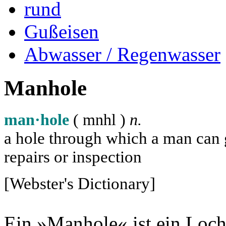
rund
Gußeisen
Abwasser / Regenwasser
Manhole
man·hole
( m
n
h
l
)
n.
a hole through which a man can ge
repairs or inspection
[Webster's Dictionary]
Ein »Manhole« ist ein Loch