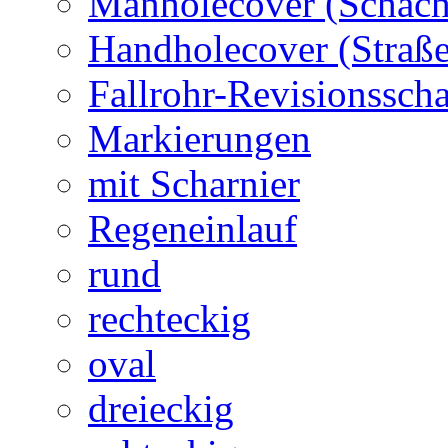
Manholecover (Schach
Handholecover (Straß
Fallrohr-Revisionssch
Markierungen
mit Scharnier
Regeneinlauf
rund
rechteckig
oval
dreieckig