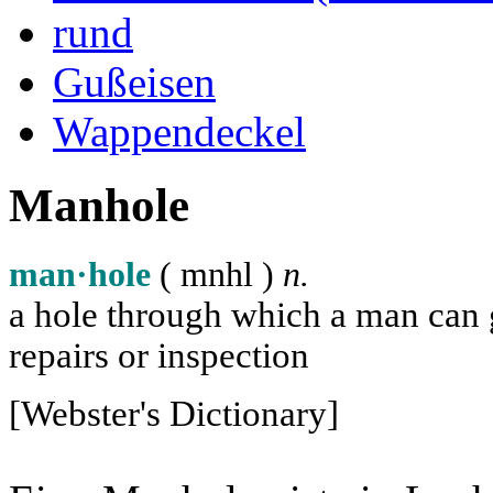
rund
Gußeisen
Wappendeckel
Manhole
man·hole
( m
n
h
l
)
n.
a hole through which a man can ge
repairs or inspection
[Webster's Dictionary]