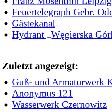
Franz Mosenthin Leipzig
Feuertelegraph Gebr. Od
Gästekanal
Hydrant „Węgierska Gó
Zuletzt angezeigt:
Guß- und Armaturwerk Ka
Anonymus 121
Wasserwerk Czernowitz