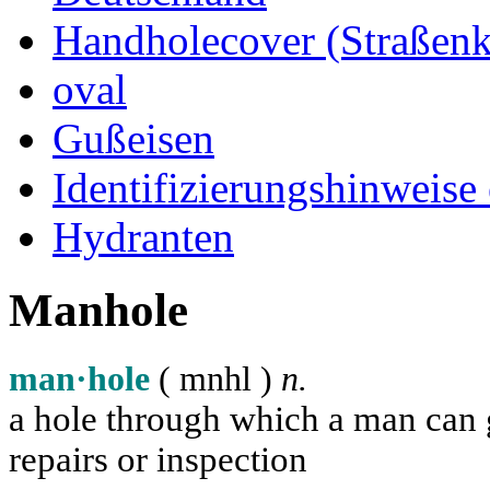
Handholecover (Straßen
oval
Gußeisen
Identifizierungshinweise
Hydranten
Manhole
man·hole
( m
n
h
l
)
n.
a hole through which a man can ge
repairs or inspection