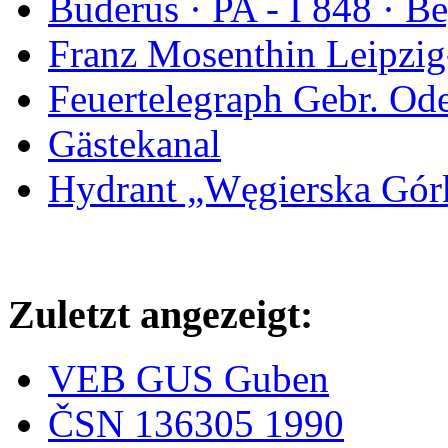
Buderus · PA - I 848 · 
Franz Mosenthin Leipzig
Feuertelegraph Gebr. Od
Gästekanal
Hydrant „Węgierska Gó
Zuletzt angezeigt:
VEB GUS Guben
ČSN 136305 1990