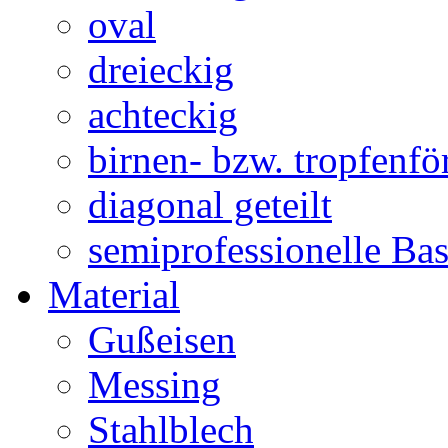
oval
dreieckig
achteckig
birnen- bzw. tropfenf
diagonal geteilt
semiprofessionelle Ba
Material
Gußeisen
Messing
Stahlblech