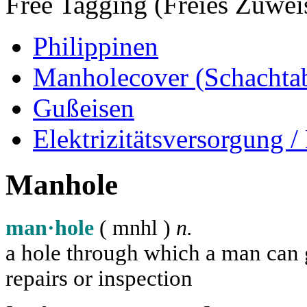
Free Tagging (Freies Zuwei
Philippinen
Manholecover (Schachta
Gußeisen
Elektrizitätsversorgung
Manhole
man·hole
( m
n
h
l
)
n.
a hole through which a man can ge
repairs or inspection