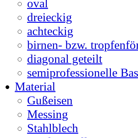
oval
dreieckig
achteckig
birnen- bzw. tropfenf
diagonal geteilt
semiprofessionelle Ba
Material
Gußeisen
Messing
Stahlblech