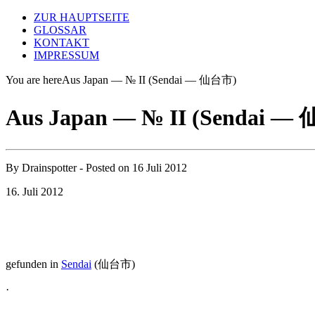
ZUR HAUPTSEITE
GLOSSAR
KONTAKT
IMPRESSUM
You are here
Aus Japan — № II (Sendai — 仙台市)
Aus Japan — № II (Sendai —
By
Drainspotter
- Posted on
16 Juli 2012
16. Juli 2012
gefunden in
Sendai
(
仙台市)
·