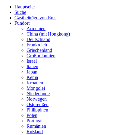
Hauptseite
Suche
Gastbeiträge von Ems
Fundort
Armenien
China (mit Hongkong)
Deutschland
Frankreich
Griechenland
Großbritannien
Israel
Italien
Japan
Kenia
Kroatien
Mongolei
Niederlande
Norwegen
Ostpreußen
Philippinen
Polen
Portugal
Rumänien
Rußland