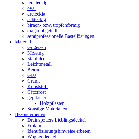
rechteckig
oval
dreieckig
achteckig
birnen- bzw. tropfenförmig
diagonal geteilt
semiprofessionelle Bastellösungen
Material
Gußeisen
Messing
Stahlblech
Leichtmetall
Beton
Glas
Granit
Kunststoff
Gitterrost
gepflastert
Holzpflaster
Sonstige Materialien
Besonderheiten
Drainspotters Lieblingsdeckel
Fraktur
Identifizierungshinweise erbeten
Wappendeckel