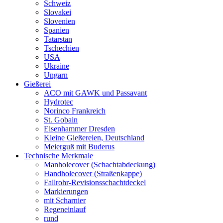
Schweiz
Slovakei
Slovenien
Spanien
Tatarstan
Tschechien
USA
Ukraine
Ungarn
Gießerei
ACO mit GAWK und Passavant
Hydrotec
Norinco Frankreich
St. Gobain
Eisenhammer Dresden
Kleine Gießereien, Deutschland
Meierguß mit Buderus
Technische Merkmale
Manholecover (Schachtabdeckung)
Handholecover (Straßenkappe)
Fallrohr-Revisionsschachtdeckel
Markierungen
mit Scharnier
Regeneinlauf
rund