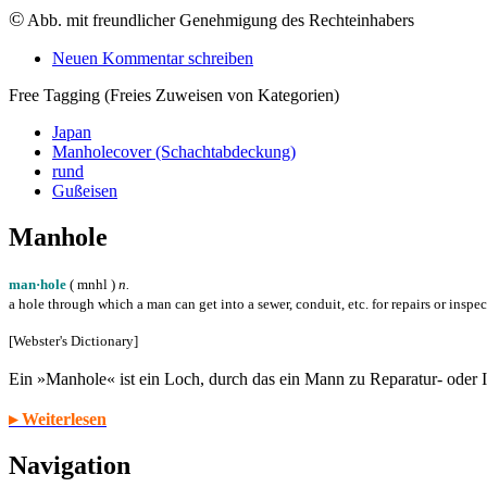
©
Abb. mit freundlicher Genehmigung des Rechteinhabers
Neuen Kommentar schreiben
Free Tagging (Freies Zuweisen von Kategorien)
Japan
Manholecover (Schachtabdeckung)
rund
Gußeisen
Manhole
man·hole
( m
n
h
l
)
n.
a hole through which a man can get into a sewer, conduit, etc. for repairs or inspe
[Webster's Dictionary]
Ein »Manhole« ist ein Loch, durch das ein Mann zu Reparatur- oder
▸ Weiterlesen
Navigation