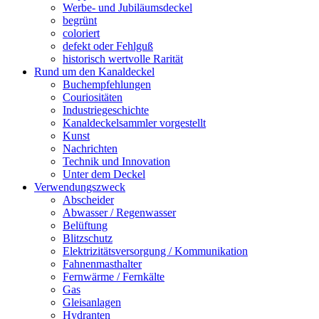
Werbe- und Jubiläumsdeckel
begrünt
coloriert
defekt oder Fehlguß
historisch wertvolle Rarität
Rund um den Kanaldeckel
Buchempfehlungen
Couriositäten
Industriegeschichte
Kanaldeckelsammler vorgestellt
Kunst
Nachrichten
Technik und Innovation
Unter dem Deckel
Verwendungszweck
Abscheider
Abwasser / Regenwasser
Belüftung
Blitzschutz
Elektrizitätsversorgung / Kommunikation
Fahnenmasthalter
Fernwärme / Fernkälte
Gas
Gleisanlagen
Hydranten