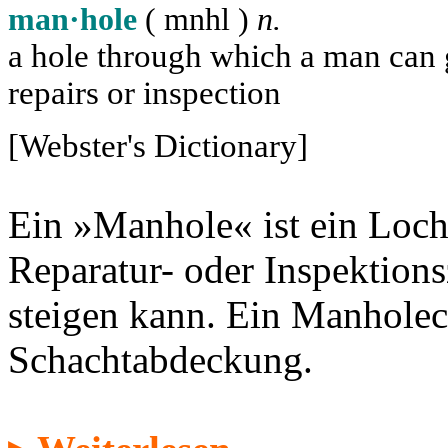
man·hole
( m
n
h
l
)
n.
a hole through which a man can ge
repairs or inspection
[Webster's Dictionary]
Ein »Manhole« ist ein Loch
Reparatur- oder Inspektion
steigen kann. Ein Manholec
Schachtabdeckung.