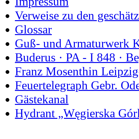
Impressum
Verweise zu den geschätz
Glossar
Guß- und Armaturwerk Ka
Buderus · PA - I 848 · 
Franz Mosenthin Leipzig
Feuertelegraph Gebr. Od
Gästekanal
Hydrant „Węgierska Gó