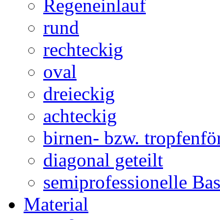
Regeneinlauf
rund
rechteckig
oval
dreieckig
achteckig
birnen- bzw. tropfenf
diagonal geteilt
semiprofessionelle Ba
Material