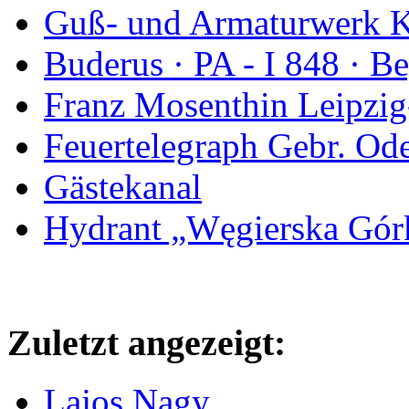
Guß- und Armaturwerk Ka
Buderus · PA - I 848 · 
Franz Mosenthin Leipzig
Feuertelegraph Gebr. Od
Gästekanal
Hydrant „Węgierska Gó
Zuletzt angezeigt:
Lajos Nagy