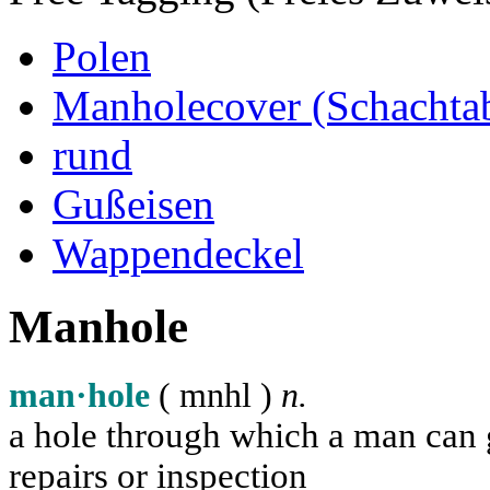
Polen
Manholecover (Schachta
rund
Gußeisen
Wappendeckel
Manhole
man·hole
( m
n
h
l
)
n.
a hole through which a man can ge
repairs or inspection