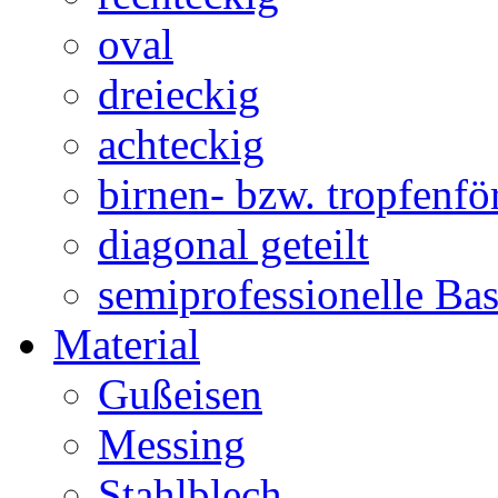
oval
dreieckig
achteckig
birnen- bzw. tropfenf
diagonal geteilt
semiprofessionelle Ba
Material
Gußeisen
Messing
Stahlblech