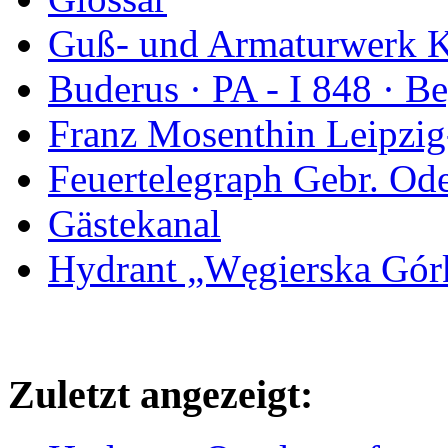
Guß- und Armaturwerk Ka
Buderus · PA - I 848 · 
Franz Mosenthin Leipzig
Feuertelegraph Gebr. Od
Gästekanal
Hydrant „Węgierska Gó
Zuletzt angezeigt: