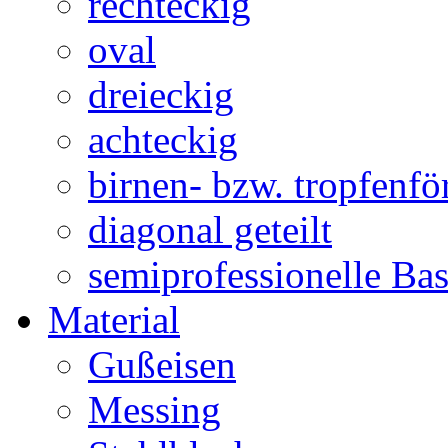
rechteckig
oval
dreieckig
achteckig
birnen- bzw. tropfenf
diagonal geteilt
semiprofessionelle Ba
Material
Gußeisen
Messing