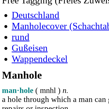
Free Tagging (Freies Zuwei
Deutschland
Manholecover (Schachta
rund
Gußeisen
Wappendeckel
Manhole
man·hole
( m
n
h
l
)
n.
a hole through which a man can ge
repairs or inspection