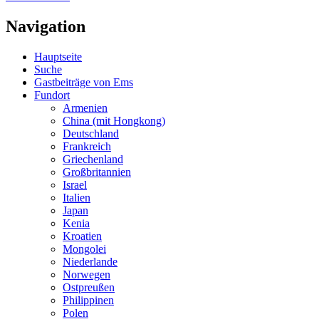
Navigation
Hauptseite
Suche
Gastbeiträge von Ems
Fundort
Armenien
China (mit Hongkong)
Deutschland
Frankreich
Griechenland
Großbritannien
Israel
Italien
Japan
Kenia
Kroatien
Mongolei
Niederlande
Norwegen
Ostpreußen
Philippinen
Polen