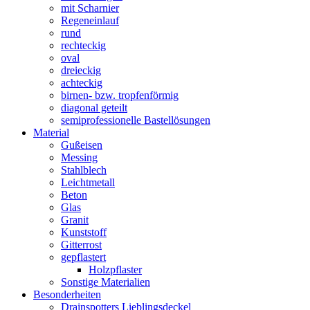
mit Scharnier
Regeneinlauf
rund
rechteckig
oval
dreieckig
achteckig
birnen- bzw. tropfenförmig
diagonal geteilt
semiprofessionelle Bastellösungen
Material
Gußeisen
Messing
Stahlblech
Leichtmetall
Beton
Glas
Granit
Kunststoff
Gitterrost
gepflastert
Holzpflaster
Sonstige Materialien
Besonderheiten
Drainspotters Lieblingsdeckel