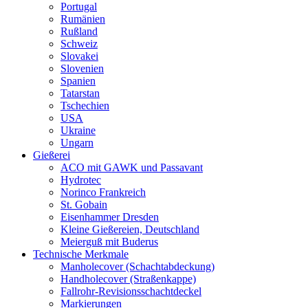
Portugal
Rumänien
Rußland
Schweiz
Slovakei
Slovenien
Spanien
Tatarstan
Tschechien
USA
Ukraine
Ungarn
Gießerei
ACO mit GAWK und Passavant
Hydrotec
Norinco Frankreich
St. Gobain
Eisenhammer Dresden
Kleine Gießereien, Deutschland
Meierguß mit Buderus
Technische Merkmale
Manholecover (Schachtabdeckung)
Handholecover (Straßenkappe)
Fallrohr-Revisionsschachtdeckel
Markierungen