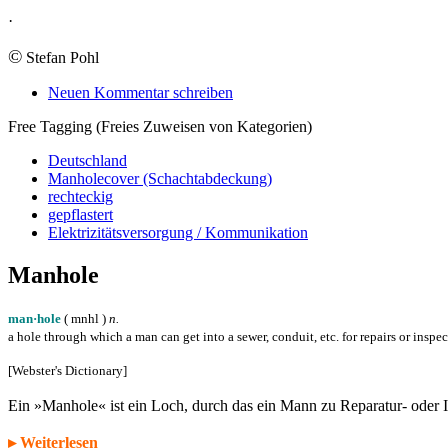
·
©
Stefan Pohl
Neuen Kommentar schreiben
Free Tagging (Freies Zuweisen von Kategorien)
Deutschland
Manholecover (Schachtabdeckung)
rechteckig
gepflastert
Elektrizitätsversorgung / Kommunikation
Manhole
man·hole
( m
n
h
l
)
n.
a hole through which a man can get into a sewer, conduit, etc. for repairs or inspe
[Webster's Dictionary]
Ein »Manhole« ist ein Loch, durch das ein Mann zu Reparatur- oder
▸ Weiterlesen