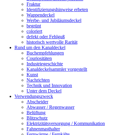
Fraktur
Identifizierungshinweise erbeten
Wappendeckel
Werbe- und Jubiläumsdeckel
begrünt
coloriert
defekt oder Fehlguß
historisch wertvolle Rarität
Rund um den Kanaldeckel
Buchempfehlungen
Couriositäten
Industriegeschichte
Kanaldeckelsammler vorgestellt
Kunst
Nachrichten
Technik und Innovation
Unter dem Deckel
Verwendungszweck
Abscheider
Abwasser / Regenwasser
Belüftung
Blitzschutz
Elektrizitätsversorgung / Kommunikation
Fahnenmasthalter
Fernwärme / Fernkälte