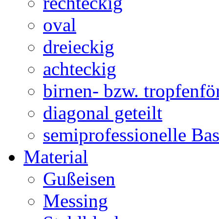
rechteckig
oval
dreieckig
achteckig
birnen- bzw. tropfenf
diagonal geteilt
semiprofessionelle Ba
Material
Gußeisen
Messing