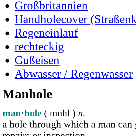
Großbritannien
Handholecover (Straßen
Regeneinlauf
rechteckig
Gußeisen
Abwasser / Regenwasser
Manhole
man·hole
( m
n
h
l
)
n.
a hole through which a man can ge
repairs or inspection