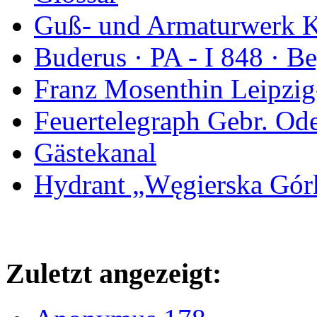
Guß- und Armaturwerk Ka
Buderus · PA - I 848 · 
Franz Mosenthin Leipzig
Feuertelegraph Gebr. Od
Gästekanal
Hydrant „Węgierska Gó
Zuletzt angezeigt: