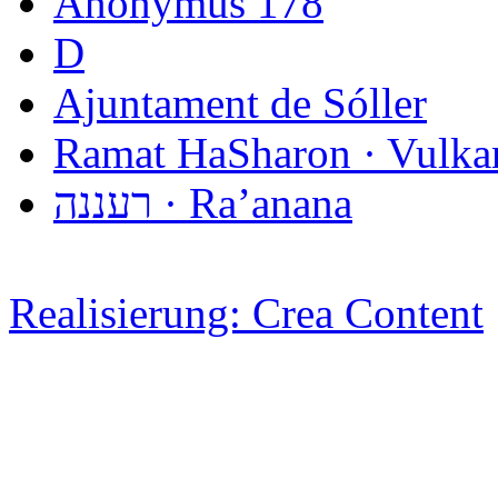
Anonymus 178
D
Ajuntament de Sóller
Ramat HaSharon · Vulka
‏רעננה‎ · Ra’anana
Realisierung: Crea Content