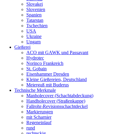
Slovakei
Slovenien
Spanien
Tatarstan
Tschechien
USA
Ukraine
Ungarn
Gießerei
ACO mit GAWK und Passavant
Hydrotec
Norinco Frankreich
St. Gobain
Eisenhammer Dresden
Kleine Gießereien, Deutschland
Meierguß mit Buderus
Technische Merkmale
Manholecover (Schachtabdeckung)
Handholecover (Straßenkappe)
Fallrohr-Revisionsschachtdeckel
Markierungen
mit Scharnier
Regeneinlauf
rund
rechteckig