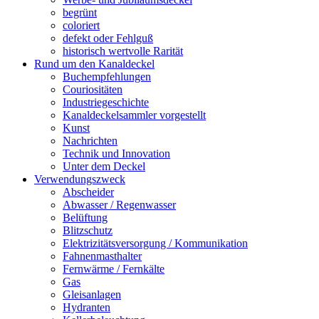
begrünt
coloriert
defekt oder Fehlguß
historisch wertvolle Rarität
Rund um den Kanaldeckel
Buchempfehlungen
Couriositäten
Industriegeschichte
Kanaldeckelsammler vorgestellt
Kunst
Nachrichten
Technik und Innovation
Unter dem Deckel
Verwendungszweck
Abscheider
Abwasser / Regenwasser
Belüftung
Blitzschutz
Elektrizitätsversorgung / Kommunikation
Fahnenmasthalter
Fernwärme / Fernkälte
Gas
Gleisanlagen
Hydranten