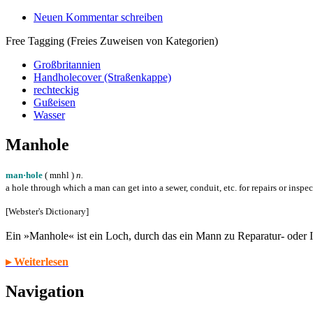
Neuen Kommentar schreiben
Free Tagging (Freies Zuweisen von Kategorien)
Großbritannien
Handholecover (Straßenkappe)
rechteckig
Gußeisen
Wasser
Manhole
man·hole
( m
n
h
l
)
n.
a hole through which a man can get into a sewer, conduit, etc. for repairs or inspe
[Webster's Dictionary]
Ein »Manhole« ist ein Loch, durch das ein Mann zu Reparatur- oder
▸ Weiterlesen
Navigation