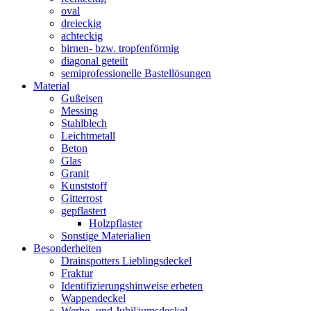
oval
dreieckig
achteckig
birnen- bzw. tropfenförmig
diagonal geteilt
semiprofessionelle Bastellösungen
Material
Gußeisen
Messing
Stahlblech
Leichtmetall
Beton
Glas
Granit
Kunststoff
Gitterrost
gepflastert
Holzpflaster
Sonstige Materialien
Besonderheiten
Drainspotters Lieblingsdeckel
Fraktur
Identifizierungshinweise erbeten
Wappendeckel
Werbe- und Jubiläumsdeckel