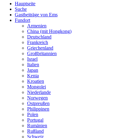
Hauptseite
Suche
Gastbeiträge von Ems
Fundort
Armenien
China (mit Hongkong)
Deutschland
Frankreich
Griechenland
Großbritannien
Israel
Italien
Japan
Kenia
Kroatien
Mongolei
Niederlande
Norwegen
Ostpreußen
Philippinen
Polen
Portugal
Rumänien
Rußland
Schweiz