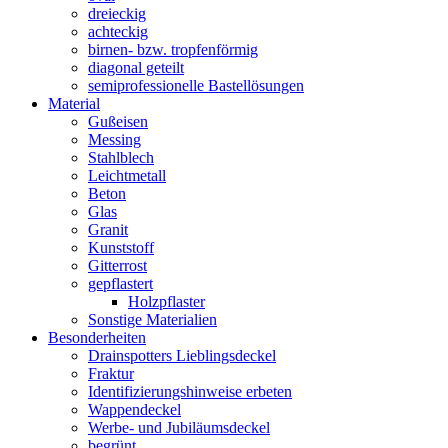
dreieckig
achteckig
birnen- bzw. tropfenförmig
diagonal geteilt
semiprofessionelle Bastellösungen
Material
Gußeisen
Messing
Stahlblech
Leichtmetall
Beton
Glas
Granit
Kunststoff
Gitterrost
gepflastert
Holzpflaster
Sonstige Materialien
Besonderheiten
Drainspotters Lieblingsdeckel
Fraktur
Identifizierungshinweise erbeten
Wappendeckel
Werbe- und Jubiläumsdeckel
begrünt