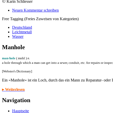
©
Karin Schliesser
Neuen Kommentar schreiben
Free Tagging (Freies Zuweisen von Kategorien)
Deutschland
Leichtmetall
Wasser
Manhole
man·hole
( m
n
h
l
)
n.
a hole through which a man can get into a sewer, conduit, etc. for repairs or inspe
[Webster's Dictionary]
Ein »Manhole« ist ein Loch, durch das ein Mann zu Reparatur- oder
▸ Weiterlesen
Navigation
Hauptseite