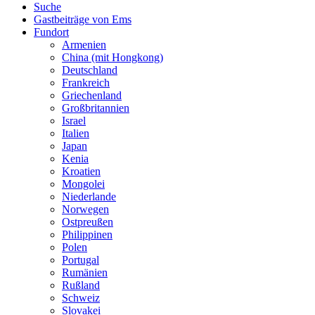
Suche
Gastbeiträge von Ems
Fundort
Armenien
China (mit Hongkong)
Deutschland
Frankreich
Griechenland
Großbritannien
Israel
Italien
Japan
Kenia
Kroatien
Mongolei
Niederlande
Norwegen
Ostpreußen
Philippinen
Polen
Portugal
Rumänien
Rußland
Schweiz
Slovakei