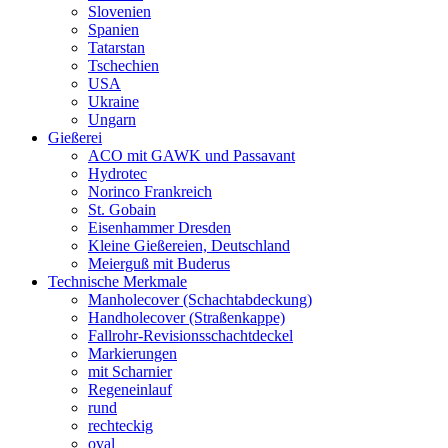
Slovenien
Spanien
Tatarstan
Tschechien
USA
Ukraine
Ungarn
Gießerei
ACO mit GAWK und Passavant
Hydrotec
Norinco Frankreich
St. Gobain
Eisenhammer Dresden
Kleine Gießereien, Deutschland
Meierguß mit Buderus
Technische Merkmale
Manholecover (Schachtabdeckung)
Handholecover (Straßenkappe)
Fallrohr-Revisionsschachtdeckel
Markierungen
mit Scharnier
Regeneinlauf
rund
rechteckig
oval