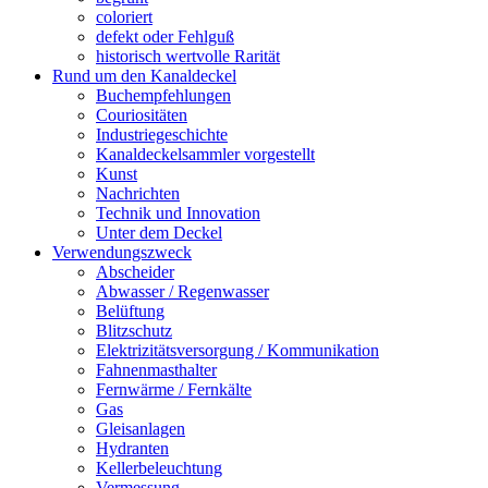
coloriert
defekt oder Fehlguß
historisch wertvolle Rarität
Rund um den Kanaldeckel
Buchempfehlungen
Couriositäten
Industriegeschichte
Kanaldeckelsammler vorgestellt
Kunst
Nachrichten
Technik und Innovation
Unter dem Deckel
Verwendungszweck
Abscheider
Abwasser / Regenwasser
Belüftung
Blitzschutz
Elektrizitätsversorgung / Kommunikation
Fahnenmasthalter
Fernwärme / Fernkälte
Gas
Gleisanlagen
Hydranten
Kellerbeleuchtung
Vermessung