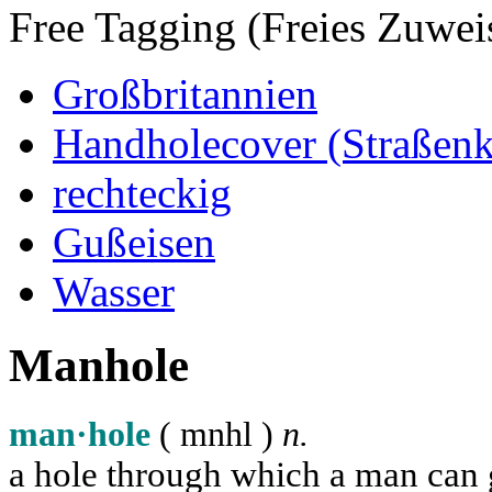
Free Tagging (Freies Zuwei
Großbritannien
Handholecover (Straßen
rechteckig
Gußeisen
Wasser
Manhole
man·hole
( m
n
h
l
)
n.
a hole through which a man can ge