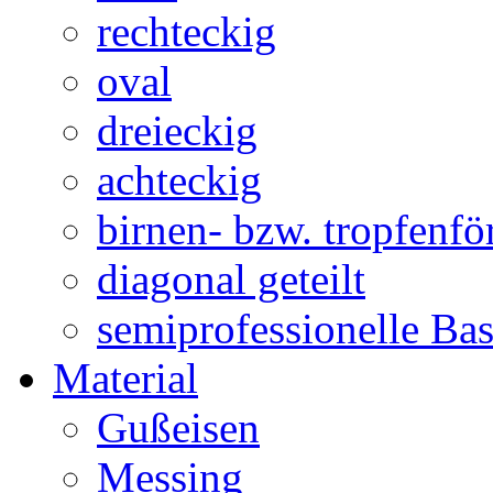
rechteckig
oval
dreieckig
achteckig
birnen- bzw. tropfenf
diagonal geteilt
semiprofessionelle Ba
Material
Gußeisen
Messing