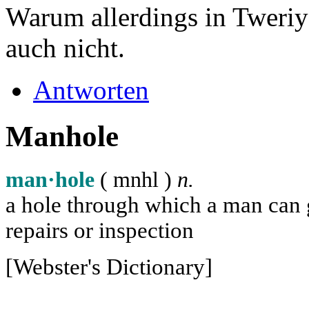
Warum allerdings in Tweriya
auch nicht.
Antworten
Manhole
man·hole
( m
n
h
l
)
n.
a hole through which a man can ge
repairs or inspection
[Webster's Dictionary]