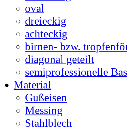
oval
dreieckig
achteckig
birnen- bzw. tropfenf
diagonal geteilt
semiprofessionelle Ba
Material
Gußeisen
Messing
Stahlblech