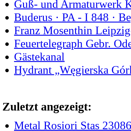
Guß- und Armaturwerk Ka
Buderus · PA - I 848 · 
Franz Mosenthin Leipzig
Feuertelegraph Gebr. Od
Gästekanal
Hydrant „Węgierska Gó
Zuletzt angezeigt:
Metal Rosiori Stas 2308