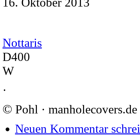
16. Oktober 2013
Nottaris
D400
W
·
©
Pohl · manholecovers.de
Neuen Kommentar schre