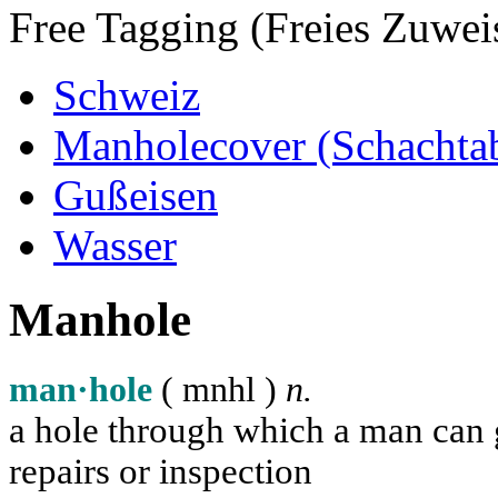
Free Tagging (Freies Zuwei
Schweiz
Manholecover (Schachta
Gußeisen
Wasser
Manhole
man·hole
( m
n
h
l
)
n.
a hole through which a man can ge
repairs or inspection