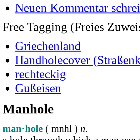
Neuen Kommentar schre
Free Tagging (Freies Zuwei
Griechenland
Handholecover (Straßen
rechteckig
Gußeisen
Manhole
man·hole
( m
n
h
l
)
n.
a hole through which a man can ge