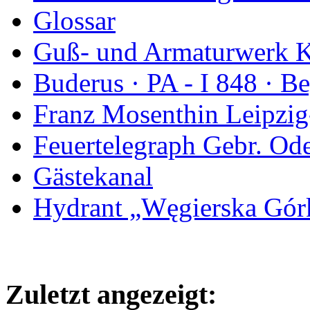
Glossar
Guß- und Armaturwerk Ka
Buderus · PA - I 848 · 
Franz Mosenthin Leipzig
Feuertelegraph Gebr. Od
Gästekanal
Hydrant „Węgierska Gó
Zuletzt angezeigt: